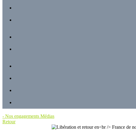
-
Nos engagements
Médias
Retour