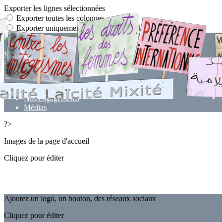
Exporter les lignes sélectionnées
Exporter toutes les colonnes
Exporter uniquement les colonnes affichées
Menu
<
>
-
Nos engagements
Médias
?>
Images de la page d'accueil
Cliquez pour éditer
Ajoutez un logo, un bouton, des réseaux sociaux
Cliquez pour éditer