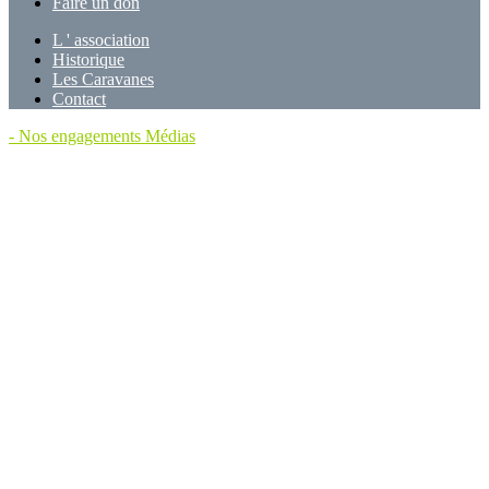
Faire un don
L ' association
Historique
Les Caravanes
Contact
-
Nos engagements
Médias