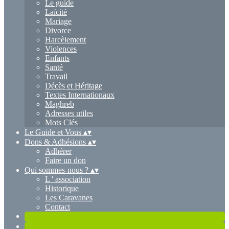
Le guide
Laïcité
Mariage
Divorce
Harcèlement
Violences
Enfants
Santé
Travail
Décès et Héritage
Textes Internationaux
Maghreb
Adresses utiles
Mots Clés
Le Guide et Vous
▴
▾
Dons & Adhésions
▴
▾
Adhérer
Faire un don
Qui sommes-nous ?
▴
▾
L ' association
Historique
Les Caravanes
Contact