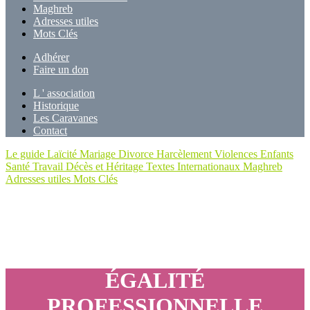
Maghreb
Adresses utiles
Mots Clés
Adhérer
Faire un don
L ' association
Historique
Les Caravanes
Contact
Le guide
Laïcité
Mariage
Divorce
Harcèlement
Violences
Enfants
Santé
Travail
Décès et Héritage
Textes Internationaux
Maghreb
Adresses utiles
Mots Clés
ÉGALITÉ
PROFESSIONNELLE