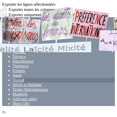
Exporter les lignes sélectionnées
Exporter toutes les colonnes
Exporter uniquement les colonnes affichées
Menu
<
>
Le guide
Laïcité
Mariage
Divorce
Harcèlement
Violences
Enfants
Santé
Travail
Décès et Héritage
Textes Internationaux
Maghreb
Adresses utiles
Mots Clés
?>