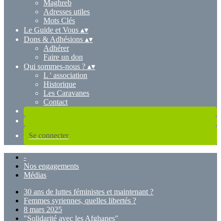
Maghreb
Adresses utiles
Mots Clés
Le Guide et Vous
▴
▾
Dons & Adhésions
▴
▾
Adhérer
Faire un don
Qui sommes-nous ?
▴
▾
L ' association
Historique
Les Caravanes
Contact
Se connecter
-
Nos engagements
Médias
30 ans de luttes féministes et maintenant ?
Femmes syriennes, quelles libertés ?
8 mars 2025
"Solidarité avec les Afghanes"