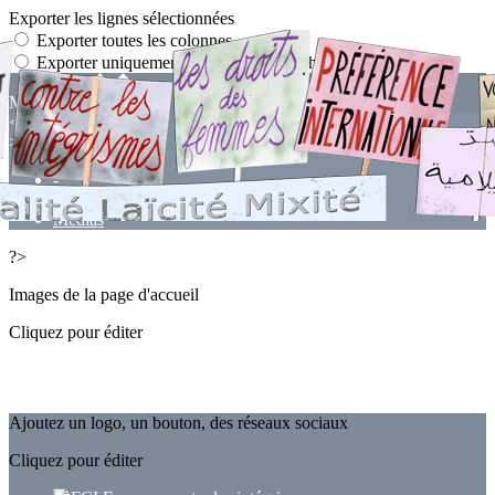
Exporter les lignes sélectionnées
Exporter toutes les colonnes
Exporter uniquement les colonnes affichées
Menu
<
>
-
Nos engagements
Médias
?>
Images de la page d'accueil
Cliquez pour éditer
Ajoutez un logo, un bouton, des réseaux sociaux
Cliquez pour éditer