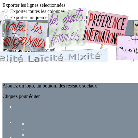
Exporter les lignes sélectionnées
Exporter toutes les colonnes
Exporter uniquement les colonnes affichées
Menu
?>
Images de la page d'accueil
Cliquez pour éditer
Ajoutez un logo, un bouton, des réseaux sociaux
Cliquez pour éditer