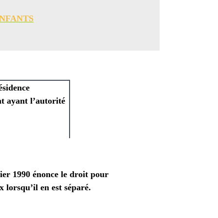
ENFANTS
résidence
nt
ayant l’autorité
nvier 1990 énonce
le droit pour
x lorsqu’il en est séparé.